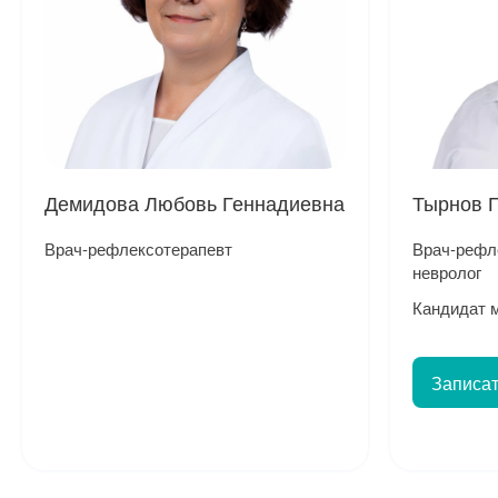
Демидова Любовь Геннадиевна
Тырнов 
Врач-рефлексотерапевт
Врач-рефле
невролог
Кандидат 
Записат