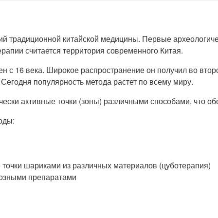
й традиционной китайской медицины. Первые археологичес
терапии считается территория современного Китая.
н с 16 века. Широкое распространение он получил во вто
. Сегодня популярность метода растет по всему миру.
чески активные точки (зоны) различными способами, что о
оды:
 точки шариками из различных материалов (цуботерапия)
тозными препаратами