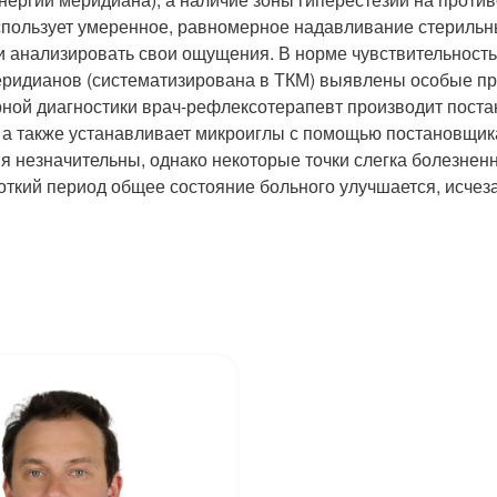
использует умеренное, равномерное надавливание стериль
и анализировать свои ощущения. В норме чувствительность
ридианов (систематизирована в ТКМ) выявлены особые про
урной диагностики врач-рефлексотерапевт производит пост
 а также устанавливает микроиглы с помощью постановщика
я незначительны, однако некоторые точки слегка болезнен
откий период общее состояние больного улучшается, исчеза