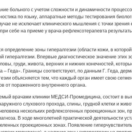
ание больного с учетом сложности и динамичности процессо
гностика по языку, аппаратные методы тестирования биолог
случае не исключает клинического мышления с точки зрен
ри себе на приеме у врача-рефлексотерапевта результаты 
ся определение зоны гипералгезии (области кожи, в которо
 гипералгезии. Впервые диагностическое значение этих зон 
оловы, груди, живота, верхних и нижних конечностей, кото
а – Геда». Границы соответствуют, по данным Г. Геда, де
гезии объясняется тем, что каждый орган имеет свою сегм
ов от пораженного внутреннего органа.
аемый врачами клиники МЕДСИ-Промедицина, состоит в выяв
ружного слухового прохода, спины, грудной клетки и живот
 человека нескольких рефлексогенных проекционных зон, 
агноза. В ходе многолетней практической деятельности уст
еленных проекционных зонах. Появление гиперчувствительн
ергии меридиана), а наличие зоны гиперестезии на против