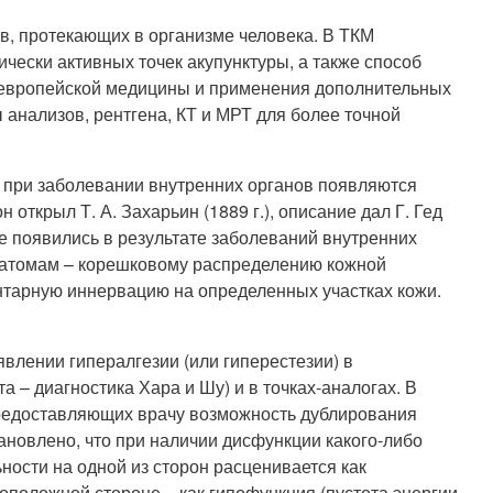
в, протекающих в организме человека. В ТКМ
ически активных точек акупунктуры, а также способ
ия европейской медицины и применения дополнительных
анализов, рентгена, КТ и МРТ для более точной
й при заболевании внутренних органов появляются
открыл Т. А. Захарьин (1889 г.), описание дал Г. Гед
рые появились в результате заболеваний внутренних
рматомам – корешковому распределению кожной
ентарную иннервацию на определенных участках кожи.
лении гипералгезии (или гиперестезии) в
а – диагностика Хара и Шу) и в точках-аналогах. В
предоставляющих врачу возможность дублирования
ановлено, что при наличии дисфункции какого-либо
ости на одной из сторон расценивается как
оположной стороне – как гипофункция (пустота энергии