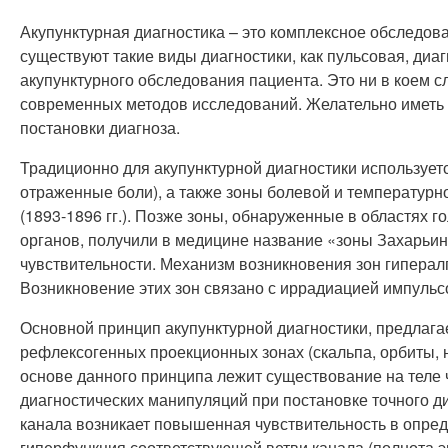
Акупунктурная диагностика – это комплексное обследов
существуют такие виды диагностики, как пульсовая, диа
акупунктурного обследования пациента. Это ни в коем 
современных методов исследований. Желательно иметь п
постановки диагноза.
Традиционно для акупунктурной диагностики использует
отраженные боли), а также зоны болевой и температурной
(1893-1896 гг.). Позже зоны, обнаруженные в областях г
органов, получили в медицине название «зоны Захарьин
чувствительности. Механизм возникновения зон гиперал
Возникновение этих зон связано с иррадиацией импульс
Основной принцип акупунктурной диагностики, предлаг
рефлексогенных проекционных зонах (скальпа, орбиты, на
основе данного принципа лежит существование на теле
диагностических манипуляций при постановке точного ди
канала возникает повышенная чувствительность в опред
гиперфункция соответствующей ветви канала (полнота эн