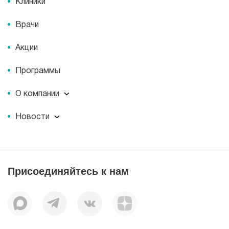
Клиники
Врачи
Акции
Программы
О компании
О компании
Новости
Документы
Новости
Лицензии
Пресс-центр
Пациентам
Статьи
Отзывы
Присоединяйтесь к нам
Миссия
История
Корпоративная социальная ответственность
Вакансии