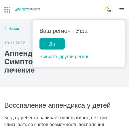
Закрыть поиск
Назад
Ваш регион -
Уфа
10.11.2022
Да
Лабораторная
ПроМедицина
Популярные запросы
Аппендицит у детей.
диагностика
онлайн
Выбрать другой регион
Симптомы, диагностика,
Прием врача-гинеколога
лечение
УЗИ
Консультация врача-педиатра
Центр помощи
на дому
Прием врача-уролога
Прием врача-невролога
Восспаление аппендикса у детей
Прием врача-стоматолога
Когда у ребенка начинает болеть живот, не стоит
Прием врача-кардиолога
списывать со счетов возможность воспаления