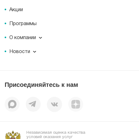
Акции
Программы
О компании
О компании
Новости
Документы
Новости
Лицензии
Пресс-центр
Пациентам
Статьи
Отзывы
Присоединяйтесь к нам
Миссия
История
Корпоративная социальная ответственность
Вакансии
Наши преимущества
Организациям
Независимая оценка качества
условий оказания услуг