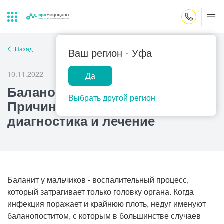
Закрыть поиск
Назад
Ваш регион -
Уфа
10.11.2022
Да
Лабораторная
ПроМедицина
Популярные запросы
Баланопостит у ребенка.
диагностика
онлайн
Выбрать другой регион
Причины, симптомы,
Прием врача-гинеколога
диагностика и лечение
УЗИ
Консультация врача-педиатра
Центр помощи
на дому
Прием врача-уролога
Прием врача-невролога
Баланит у мальчиков - воспалительный процесс,
который затрагивает только головку органа. Когда
Прием врача-стоматолога
инфекция поражает и крайнюю плоть, недуг именуют
Прием врача-кардиолога
баланопоститом, с которым в большинстве случаев