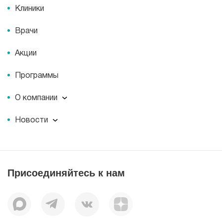
Клиники
Врачи
Акции
Программы
О компании
О компании
Новости
Документы
Новости
Лицензии
Пресс-центр
Пациентам
Статьи
Отзывы
Присоединяйтесь к нам
Миссия
История
Корпоративная социальная ответственность
Вакансии