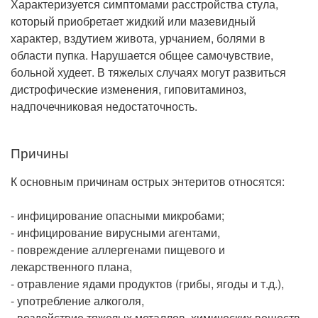
Характеризуется симптомами расстройства стула,
Рентгенология
который приобретает жидкий или мазевидный
характер, вздутием живота, урчанием, болями в
области пупка. Нарушается общее самочувствие,
больной худеет. В тяжелых случаях могут развиться
дистрофические изменения, гиповитаминоз,
надпочечниковая недостаточность.
Причины
К основным причинам острых энтеритов относятся:
- инфицирование опасными микробами;
- инфицирование вирусными агентами,
- повреждение аллергенами пищевого и
лекарственного плана,
- отравление ядами продуктов (грибы, ягоды и т.д.),
- употребление алкоголя,
- воздействие тяжелых металлов, химических веществ,