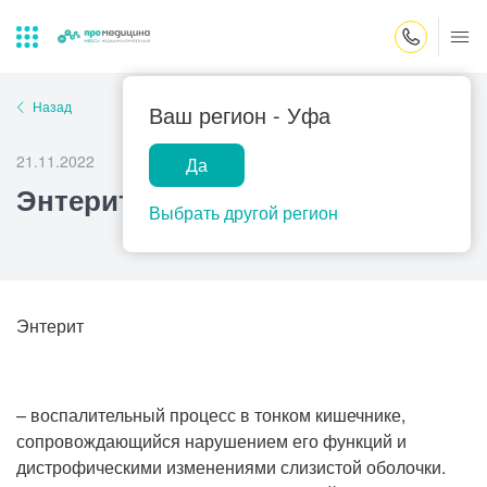
Закрыть поиск
Назад
Ваш регион -
Уфа
21.11.2022
Да
Лабораторная
ПроМедицина
Популярные запросы
Энтерит
диагностика
онлайн
Выбрать другой регион
Прием врача-гинеколога
УЗИ
Консультация врача-педиатра
Центр помощи
Энтерит
на дому
Прием врача-уролога
Прием врача-невролога
– воспалительный процесс в тонком кишечнике,
Прием врача-стоматолога
сопровождающийся нарушением его функций и
Прием врача-кардиолога
дистрофическими изменениями слизистой оболочки.