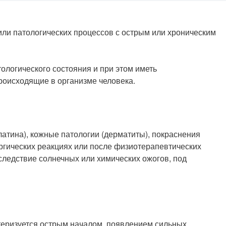
ли патологических процессов с острым или хроническим
ологического состояния и при этом иметь
роисходящие в организме человека.
атина), кожные патологии (дерматиты), покраснения
ргических реакциях или после физиотерапевтических
вследствие солнечных или химических ожогов, под
еризуется острым началом, появлением сильных