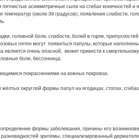
пятнистые асимметричные сыпи на сгибах конечностей и 
температур (около 39 градусов), появления слабости, голо
ль.
ки, головной боли, слабости, болей в горле, припухлостей
 розовых пятен могут появиться папулы, которые наполне
а является очень опасной, может привести к смертельному
оловные боли, бессонница.
ающимися покраснениями на кожных покровах.
 жёлтых округлой формы папул на ягодицах, стопах, сгибах
и: определение формы заболевания, причины его возникн
ко разновидностей эритемы, специализированный дерматол