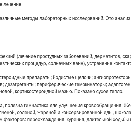
е лечение.
азличные методы лабораторных исследований. Это анализ к
фекций (лечение простудных заболеваний, дерматитов, ска
евтических процедур, солнечных ванн), устранение контак
остероидные препараты; йодистые щелочи; ангиопротектор
ов; дезагреганты; периферические гемокинаторы; адаптоге
новой, кортикостероидной мазью. Показано сухое тепло.
, полезна гимнастика для улучшения кровообращения. Же
пченой, соленой, жареной и консервированной еды, шокола
 факторов: переохлаждения, курения, длительной ходьбы