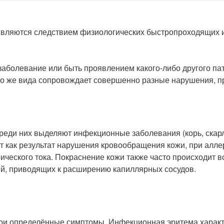
вляются следствием физиологических быстропроходящих и
аболевание или быть проявлением какого-либо другого пат
го же вида сопровождает совершенно разные нарушения, п
еди них выделяют инфекционные заболевания (корь, скарл
т как результат нарушения кровообращения кожи, при алле
ического тока. Покраснение кожи также часто происходит 
вий, приводящих к расширению капиллярных сосудов.
ои определённые симптомы. Инфекционная эритема характ