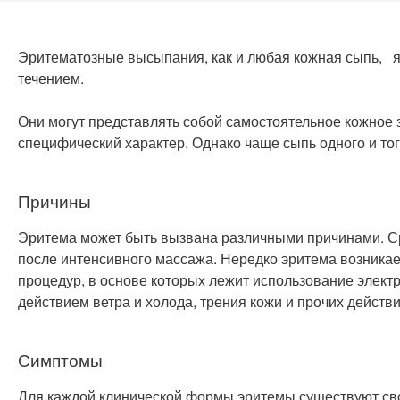
Эритематозные высыпания, как и любая кожная сыпь, я
течением.
Они могут представлять собой самостоятельное кожное з
специфический характер. Однако чаще сыпь одного и то
Причины
Эритема может быть вызвана различными причинами. Ср
после интенсивного массажа. Нередко эритема возникае
процедур, в основе которых лежит использование электр
действием ветра и холода, трения кожи и прочих дейст
Симптомы
Для каждой клинической формы эритемы существуют св