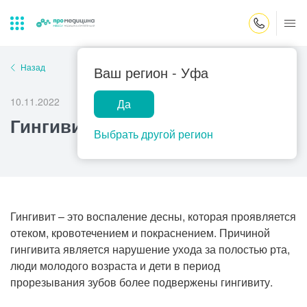
Закрыть поиск
Назад
Ваш регион -
Уфа
10.11.2022
Да
Лабораторная
ПроМедицина
Популярные запросы
Гингивит
диагностика
онлайн
Выбрать другой регион
Прием врача-гинеколога
УЗИ
Консультация врача-педиатра
Центр помощи
на дому
Прием врача-уролога
Гингивит – это воспаление десны, которая проявляется
отеком, кровотечением и покраснением. Причиной
Прием врача-невролога
гингивита является нарушение ухода за полостью рта,
Прием врача-стоматолога
люди молодого возраста и дети в период
прорезывания зубов более подвержены гингивиту.
Прием врача-кардиолога