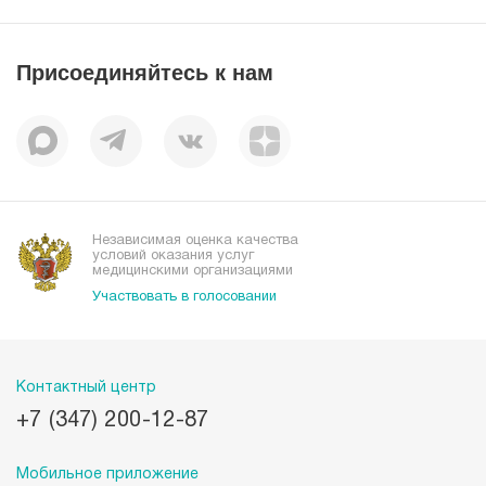
Лицензии
Пресс-центр
Пациентам
Статьи
Отзывы
Присоединяйтесь к нам
Миссия
История
Корпоративная социальная ответственность
Вакансии
Наши преимущества
Организациям
Независимая оценка качества
условий оказания услуг
медицинскими организациями
Участвовать в голосовании
Контактный центр
+7 (347) 200-12-87
Мобильное приложение