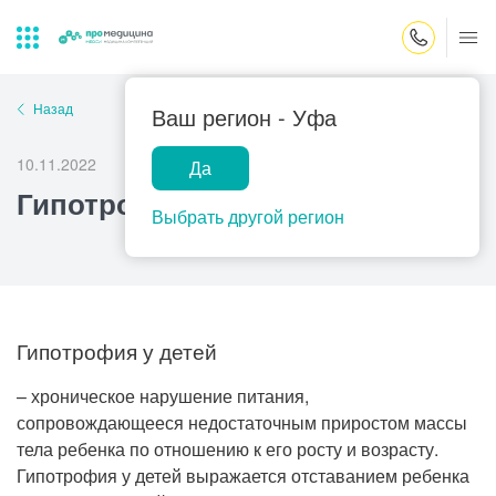
Закрыть поиск
Назад
Ваш регион -
Уфа
10.11.2022
Да
Лабораторная
ПроМедицина
Популярные запросы
Гипотрофия
диагностика
онлайн
Выбрать другой регион
Прием врача-гинеколога
УЗИ
Консультация врача-педиатра
Центр помощи
на дому
Прием врача-уролога
Гипотрофия у детей
Прием врача-невролога
– хроническое нарушение питания,
сопровождающееся недостаточным приростом массы
Прием врача-стоматолога
тела ребенка по отношению к его росту и возрасту.
Прием врача-кардиолога
Гипотрофия у детей выражается отставанием ребенка