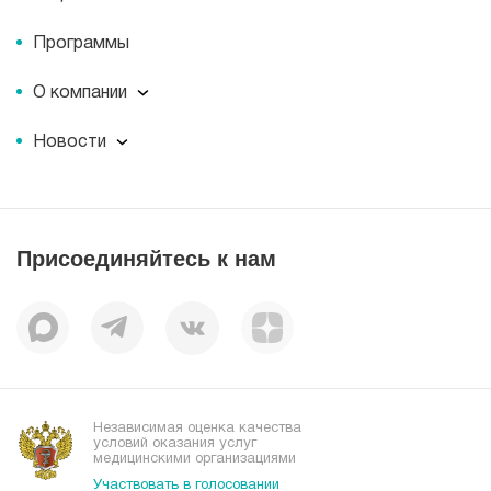
Программы
О компании
О компании
Новости
Документы
Новости
Лицензии
Пресс-центр
Пациентам
Статьи
Отзывы
Присоединяйтесь к нам
Миссия
История
Корпоративная социальная ответственность
Вакансии
Наши преимущества
Организациям
Независимая оценка качества
условий оказания услуг
медицинскими организациями
Участвовать в голосовании