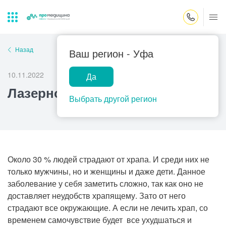
Закрыть поиск
Назад
Ваш регион -
Уфа
10.11.2022
Да
Лабораторная
ПроМедицина
Популярные запросы
Лазерное лечение храпа
диагностика
онлайн
Выбрать другой регион
Прием врача-гинеколога
УЗИ
Консультация врача-педиатра
Центр помощи
на дому
Прием врача-уролога
Около 30 % людей страдают от храпа. И среди них не
только мужчины, но и женщины и даже дети. Данное
Прием врача-невролога
заболевание у себя заметить сложно, так как оно не
Прием врача-стоматолога
доставляет неудобств храпящему. Зато от него
страдают все окружающие. А если не лечить храп, со
Прием врача-кардиолога
временем самочувствие будет все ухудшаться и