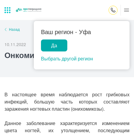
Закрыть поиск
Назад
Ваш регион -
Уфа
10.11.2022
Да
Лабораторная
ПроМедицина
Популярные запросы
Онкомикозы
диагностика
онлайн
Выбрать другой регион
Прием врача-гинеколога
УЗИ
Консультация врача-педиатра
Центр помощи
на дому
Прием врача-уролога
В настоящее время наблюдается рост грибковых
инфекций, большую часть которых составляют
Прием врача-невролога
заражения ногтевых пластин (онихомикозы).
Прием врача-стоматолога
Данное заболевание характеризуется изменением
Прием врача-кардиолога
цвета ногтей, их утолщением, последующим