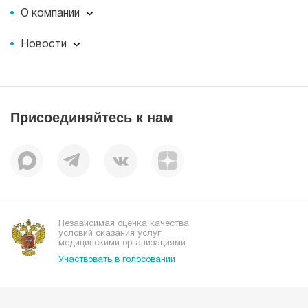
О компании
О компании
Новости
Документы
Новости
Лицензии
Пресс-центр
Пациентам
Статьи
Отзывы
Присоединяйтесь к нам
Миссия
История
Корпоративная социальная ответственность
Вакансии
Наши преимущества
Организациям
Независимая оценка качества
условий оказания услуг
медицинскими организациями
Участвовать в голосовании