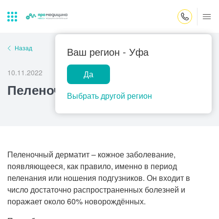
Закрыть поиск
Назад
Ваш регион -
Уфа
10.11.2022
Да
Лабораторная
ПроМедицина
Популярные запросы
Пеленочный дерматит
диагностика
онлайн
Выбрать другой регион
Прием врача-гинеколога
УЗИ
Консультация врача-педиатра
Центр помощи
на дому
Прием врача-уролога
Пеленочный дерматит – кожное заболевание,
появляющееся, как правило, именно в период
Прием врача-невролога
пеленания или ношения подгузников. Он входит в
Прием врача-стоматолога
число достаточно распространенных болезней и
поражает около 60% новорождённых.
Прием врача-кардиолога