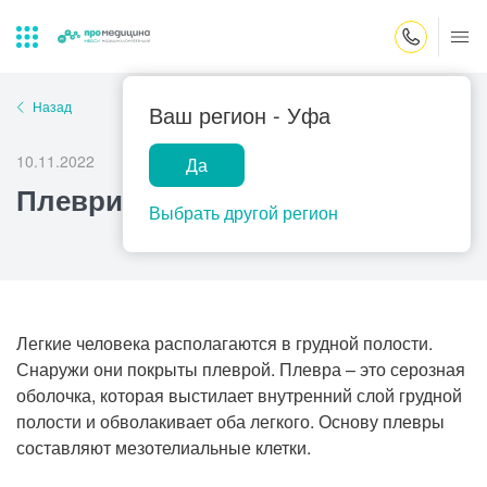
Закрыть поиск
Назад
Ваш регион -
Уфа
10.11.2022
Да
Лабораторная
ПроМедицина
Популярные запросы
Плеврит
диагностика
онлайн
Выбрать другой регион
Прием врача-гинеколога
УЗИ
Консультация врача-педиатра
Центр помощи
на дому
Прием врача-уролога
Легкие человека располагаются в грудной полости.
Снаружи они покрыты плеврой. Плевра – это серозная
Прием врача-невролога
оболочка, которая выстилает внутренний слой грудной
Прием врача-стоматолога
полости и обволакивает оба легкого. Основу плевры
составляют мезотелиальные клетки.
Прием врача-кардиолога