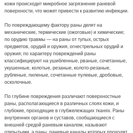
Рентгенология
кожи происходит микробное загрязнение раневой
поверхности, что может привести к развитию инфекции.
По повреждающему фактору раны делят на
механические, термические (ожоговые) и химические;
по орудию травмы — на раны от тупых, острых
предметов, орудий и оружия, огнестрельных орудий и
оружия; по характе­ру повреждений раны
классифицируют на ушибленные, рваные, сочетанные,
укушенные, колотые, резаные, колото-резаные,
рубленые, пиленые, сочетанные пулевые, дробовые,
осколочные.
По глубине повреждения различают поверхностные
раны, располагаю­щиеся в различных слоях кожи, и
глубокие, проходящие в глубжележащих тканях. Раны
внутренних органов и суставов, сообщающиеся с
внешней средой раневым каналом, называют
открытыми, а раны, раневые каналы которых проходят