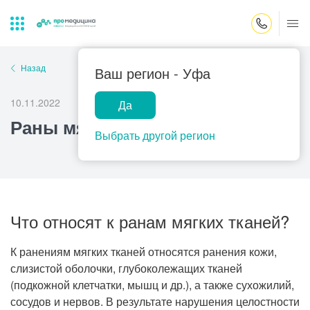
Закрыть поиск
Назад
Ваш регион -
Уфа
10.11.2022
Да
Лабораторная
ПроМедицина
Популярные запросы
Раны мягких тканей
диагностика
онлайн
Выбрать другой регион
Прием врача-гинеколога
УЗИ
Консультация врача-педиатра
Центр помощи
Что относят к ранам мягких тканей?
на дому
Прием врача-уролога
Прием врача-невролога
К ранениям мягких тканей относятся ранения кожи,
Прием врача-стоматолога
слизистой оболочки, глубоколежащих тканей
(подкожной клетчатки, мышц и др.), а также сухожилий,
Прием врача-кардиолога
сосудов и нервов. В результате нарушения целостности