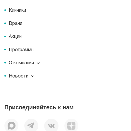
Клиники
Врачи
Акции
Программы
О компании
О компании
Новости
Документы
Новости
Лицензии
Пресс-центр
Пациентам
Статьи
Отзывы
Присоединяйтесь к нам
Миссия
История
Корпоративная социальная ответственность