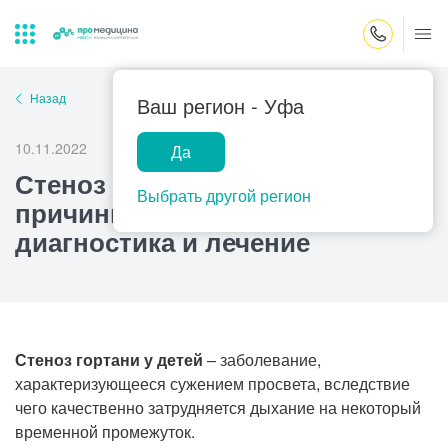
Закрыть поиск
Назад
Ваш регион -
Уфа
10.11.2022
Да
Лабораторная
ПроМедицина
Популярные запросы
Стеноз гортани у ребенка:
диагностика
онлайн
Выбрать другой регион
причины, симптомы,
Прием врача-гинеколога
диагностика и лечение
УЗИ
Консультация врача-педиатра
Центр помощи
на дому
Прием врача-уролога
Прием врача-невролога
Стеноз гортани у детей
– заболевание,
характеризующееся сужением просвета, вследствие
Прием врача-стоматолога
чего качественно затрудняется дыхание на некоторый
Прием врача-кардиолога
временной промежуток.