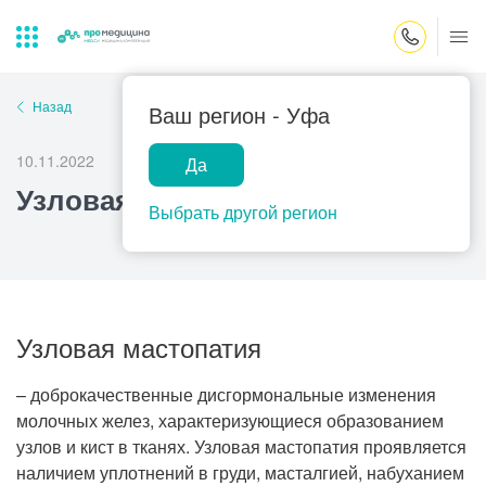
Закрыть поиск
Назад
Ваш регион -
Уфа
10.11.2022
Да
Лабораторная
ПроМедицина
Популярные запросы
Узловая мастопатия
диагностика
онлайн
Выбрать другой регион
Прием врача-гинеколога
УЗИ
Консультация врача-педиатра
Центр помощи
Узловая мастопатия
на дому
Прием врача-уролога
Прием врача-невролога
– доброкачественные дисгормональные изменения
Прием врача-стоматолога
молочных желез, характеризующиеся образованием
узлов и кист в тканях. Узловая мастопатия проявляется
Прием врача-кардиолога
наличием уплотнений в груди, масталгией, набуханием