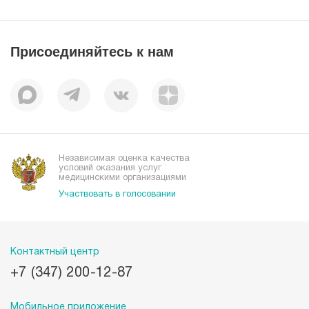
Новости
Лицензии
Пресс-центр
Пациентам
Статьи
Отзывы
Присоединяйтесь к нам
Миссия
История
Корпоративная социальная ответственность
Вакансии
Наши преимущества
Организациям
Независимая оценка качества
условий оказания услуг
медицинскими организациями
Участвовать в голосовании
Контактный центр
+7 (347) 200-12-87
Мобильное приложение