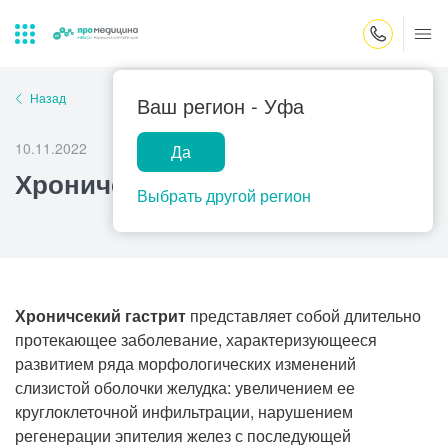
Закрыть поиск
Назад
Ваш регион -
Уфа
10.11.2022
Да
Лабораторная
ПроМедицина
Популярные запросы
Хронический гастрит
диагностика
онлайн
Выбрать другой регион
Прием врача-гинеколога
УЗИ
Консультация врача-педиатра
Центр помощи
на дому
Прием врача-уролога
Хроничсекий гастрит
представляет собой длительно
протекающее заболевание, характеризующееся
Прием врача-невролога
развитием ряда морфологических изменений
Прием врача-стоматолога
слизистой оболочки желудка: увеличением ее
круглоклеточной инфильтрации, нарушением
Прием врача-кардиолога
регенерации эпителия желез с последующей