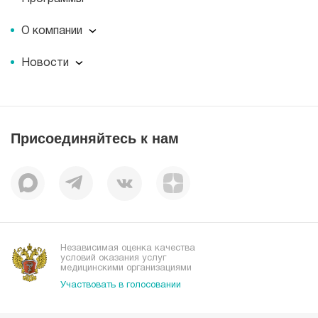
О компании
О компании
Новости
Документы
Новости
Лицензии
Пресс-центр
Пациентам
Статьи
Отзывы
Присоединяйтесь к нам
Миссия
История
Корпоративная социальная ответственность
Вакансии
Наши преимущества
Организациям
Независимая оценка качества
условий оказания услуг
медицинскими организациями
Участвовать в голосовании