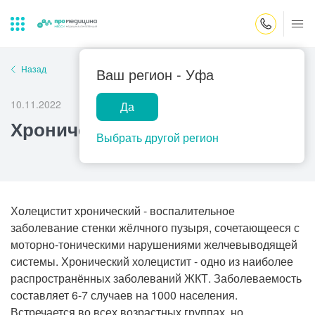
Закрыть поиск
Назад
Ваш регион -
Уфа
10.11.2022
Да
Лабораторная
ПроМедицина
Популярные запросы
Хронический холецистит
диагностика
онлайн
Выбрать другой регион
Прием врача-гинеколога
УЗИ
Консультация врача-педиатра
Центр помощи
Холецистит хронический - воспалительное
на дому
Прием врача-уролога
заболевание стенки жёлчного пузыря, сочетающееся с
моторно-тоническими нарушениями желчевыводящей
Прием врача-невролога
системы. Хронический холецистит - одно из наиболее
Прием врача-стоматолога
распространённых заболеваний ЖКТ. Заболеваемость
составляет 6-7 случаев на 1000 населения.
Прием врача-кардиолога
Встречается во всех возрастных группах, но