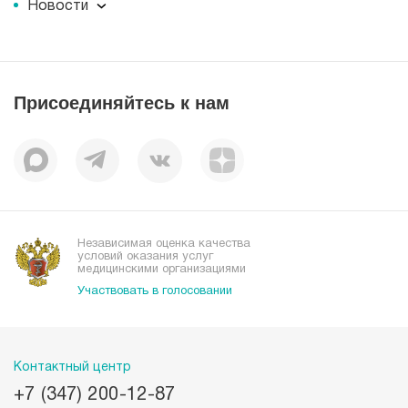
Новости
Документы
Новости
Лицензии
Пресс-центр
Пациентам
Статьи
Отзывы
Присоединяйтесь к нам
Миссия
История
Корпоративная социальная ответственность
Вакансии
Наши преимущества
Организациям
Независимая оценка качества
условий оказания услуг
медицинскими организациями
Участвовать в голосовании
Контактный центр
+7 (347) 200-12-87