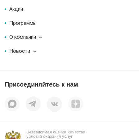
Акции
Программы
О компании
О компании
Новости
Документы
Новости
Лицензии
Пресс-центр
Пациентам
Статьи
Отзывы
Присоединяйтесь к нам
Миссия
История
Корпоративная социальная ответственность
Вакансии
Наши преимущества
Организациям
Независимая оценка качества
условий оказания услуг