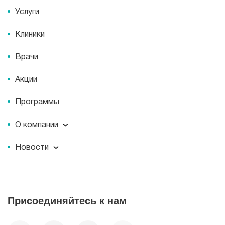
Услуги
Клиники
Врачи
Акции
Программы
О компании
О компании
Новости
Документы
Новости
Лицензии
Пресс-центр
Пациентам
Статьи
Отзывы
Присоединяйтесь к нам
Миссия
История