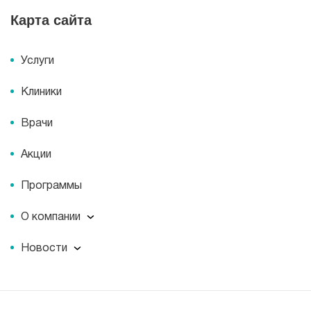
Карта сайта
Услуги
Клиники
Врачи
Акции
Программы
О компании
О компании
Новости
Документы
Новости
Лицензии
Пресс-центр
Пациентам
Статьи