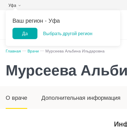
Уфа
Ваш регион -
Уфа
Да
Выбрать другой регион
Популярные запросы
Главная
Врачи
Мурсеева Альбина Ильдаровна
Прием врача-гинеколога
При
Мурсеева Альби
Лабораторная
ПроМедицина
Центр помо
УЗИ
При
диагностика
онлайн
на дому
Консультация врача-
При
педиатра
Рен
О враче
Дополнительная информация
Прием врача-уролога
Инф