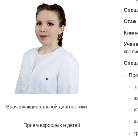
Спец
Стаж 
Клини
Учена
квали
Спец
Про
э
э
Врач функциональной диагностики
у
в
Прием взрослых и детей
т