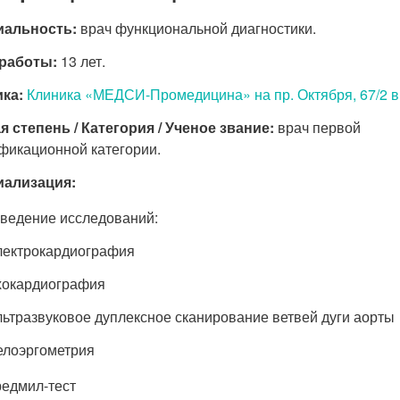
иальность:
врач функциональной диагностики.
работы:
13 лет.
ка:
Клиника «МЕДСИ-Промедицина» на пр. Октября, 67/2 
я степень / Категория / Ученое звание:
врач первой
фикационной категории.
иализация:
ведение исследований:
лектрокардиография
хокардиография
льтразвуковое дуплексное сканирование ветвей дуги аорты
елоэргометрия
редмил-тест