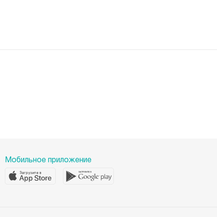
Документы
Новости
Лицензии
Пресс-центр
Пациентам
Статьи
Отзывы
Миссия
История
Корпоративная социальная ответственность
Вакансии
Наши преимущества
Организациям
Мобильное приложение