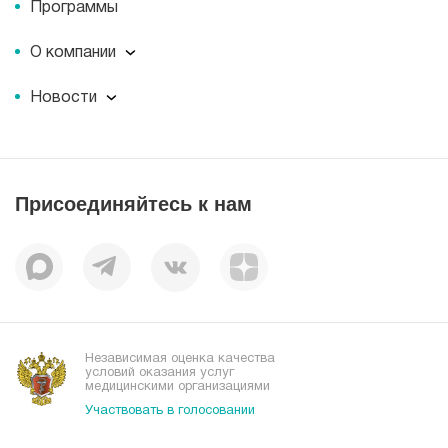
Программы
О компании
О компании
Новости
Документы
Новости
Лицензии
Пресс-центр
Пациентам
Статьи
Отзывы
Присоединяйтесь к нам
Миссия
История
Корпоративная социальная ответственность
Вакансии
Наши преимущества
Организациям
Независимая оценка качества
условий оказания услуг
медицинскими организациями
Участвовать в голосовании