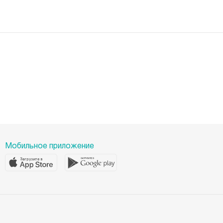
Лицензии
Пресс-центр
Пациентам
Статьи
Отзывы
Миссия
История
Корпоративная социальная ответственность
Вакансии
Наши преимущества
Организациям
Мобильное приложение