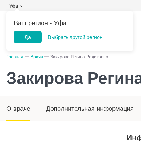
Уфа
Ваш регион -
Уфа
Да
Выбрать другой регион
Популярные запросы
Главная
Врачи
Закирова Регина Радиковна
Прием врача-гинеколога
При
Закирова Регин
Лабораторная
ПроМедицина
Центр помо
УЗИ
При
диагностика
онлайн
на дому
Консультация врача-
При
педиатра
Рен
О враче
Дополнительная информация
Прием врача-уролога
Инф