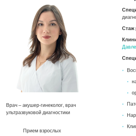
Спец
диагн
Стаж 
Клини
Давле
Спец
Вос
н
о
Пат
Врач – акушер-гинеколог, врач
ультразвуковой диагностики
Нар
Кли
Прием взрослых