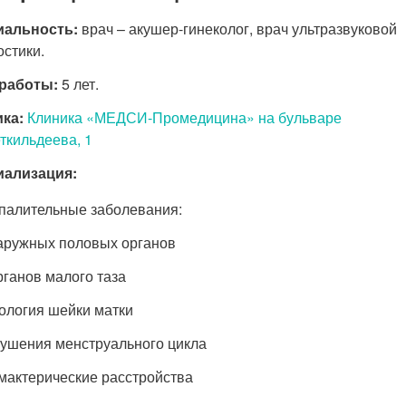
иальность:
врач – акушер-гинеколог, врач ультразвуковой
остики.
работы:
5 лет.
ка:
Клиника «МЕДСИ-Промедицина» на бульваре
ткильдеева, 1
иализация:
палительные заболевания:
аружных половых органов
рганов малого таза
ология шейки матки
ушения менструального цикла
мактерические расстройства