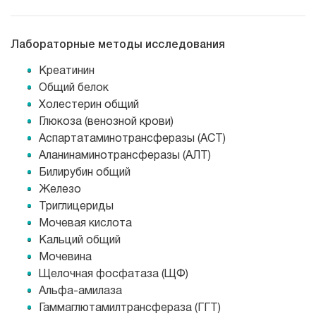
Лабораторные методы исследования
Креатинин
Общий белок
Холестерин общий
Глюкоза (венозной крови)
Аспартатаминотрансферазы (АСТ)
Аланинаминотрансферазы (АЛТ)
Билирубин общий
Железо
Триглицериды
Мочевая кислота
Кальций общий
Мочевина
Щелочная фосфатаза (ЩФ)
Альфа-амилаза
Гаммаглютамилтрансфераза (ГГТ)