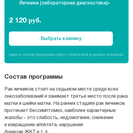
Яичники (лабораторная диагностика)»
Рентгенология
2 120
руб.
Выбрать клинику
Цена и состав программы могут отличаться в разных клиниках
Состав программы
Рак яичников стоит на седьмом месте среди всех
онкозаболеваний и занимает третье место после рака
матки и шейки матки. На ранних стадиях рак яичников
протекает бессимптомно, наиболее характерные
жалобы – это слабость, недомогание, снижение
и извращение аппетита, нарушения
функции ЖКТ и т. д.