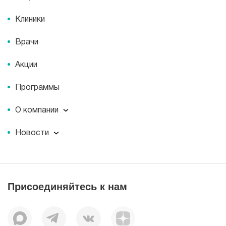
Клиники
Врачи
Акции
Программы
О компании
О компании
Новости
Документы
Новости
Лицензии
Пресс-центр
Пациентам
Статьи
Отзывы
Присоединяйтесь к нам
Миссия
История
Корпоративная социальная ответственность