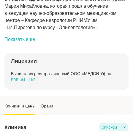
Рентгенология
Мария Михайловна, которая прошла обучение
в ведущем научно-образовательном медицинском
центре – Кафедре неврологии РНИМУ им.
Н.И.Пирогова по курсу «Эпилептология».
Показать еще
Лицензии
По каким вопросам можно обратиться к
врачу
Выписка из реестра лицензий ООО «МЕДСИ-Уфа»
PDF 184.11 КБ
Что такое эпилепсия
Из-за чего возникает эпилепсия
Клиники и цены
Врачи
Если кто-то рядом с вами упал, что делать
Клиника
Списком