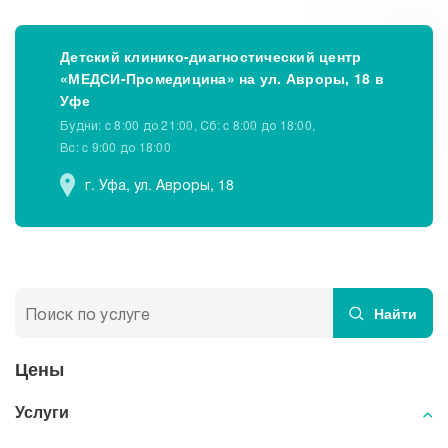
Как распознать эпилепсию
Чем опасна эпилепсия у детей
Детский клинико-диагностический центр
«МЕДСИ-Промедицина» на ул. Авроры, 18 в
Уфе
Подтвердили эпилепсию, что делать
Будни: c 8:00 до 21:00, Сб: c 8:00 до 18:00,
Вс: c 9:00 до 18:00
Разрушаем мифы об эпилепсии с врачом
г. Уфа, ул. Авроры, 18
Найти
Цены
Услуги