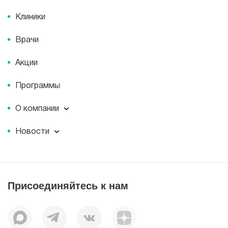
Клиники
Врачи
Акции
Программы
О компании
О компании
Новости
Документы
Новости
Лицензии
Пресс-центр
Пациентам
Статьи
Отзывы
Присоединяйтесь к нам
Миссия
История
Корпоративная социальная ответственность