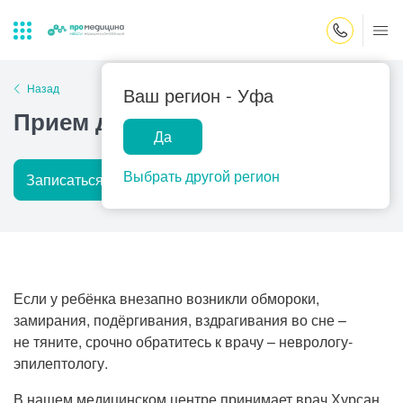
Закрыть поиск
Назад
Ваш регион -
Уфа
Прием детского эпилептолога
Да
Лабораторная
ПроМедицина
Популярные запросы
диагностика
онлайн
Выбрать другой регион
Записаться на прием
Подробнее
Прием врача-гинеколога
УЗИ
Консультация врача-педиатра
Центр помощи
на дому
Прием врача-уролога
Если у ребёнка внезапно возникли обмороки,
Прием врача-невролога
замирания, подёргивания, вздрагивания во сне –
не тяните, срочно обратитесь к врачу – неврологу-
Прием врача-стоматолога
эпилептологу.
Прием врача-кардиолога
В нашем медицинском центре принимает врач Хурсан