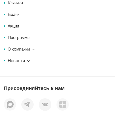
Клиники
Врачи
Акции
Программы
О компании
О компании
Новости
Документы
Новости
Лицензии
Пресс-центр
Пациентам
Статьи
Отзывы
Присоединяйтесь к нам
Миссия
История
Корпоративная социальная ответственность
Вакансии