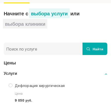
Как проходит реабилитация
Начните с
выбора услуги
или
Преимущества проведения операции
выбора клиники
в МЕДСИ-Промедицина
Найти
Цены
Услуги
Дефлорация хирургическая
Цена
9 050
руб.