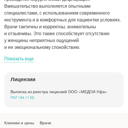
Рентгенология
Вмешательство выполняется опытными
специалистами, с использованием современного
инструмента и в комфортных для пациентки условиях.
Врачи тактичны и корректны, внимательны
и отзывчивы. Это также способствует отсутствию
у женщины неприятных ощущений
и ее эмоциональному спокойствию.
Показать еще
Лицензии
Что такое хирургическая дефлорация?
Кому и зачем она нужна?
Выписка из реестра лицензий ООО «МЕДСИ-Уфа»
PDF 184.11 КБ
Как проходит операция
Противопоказания
Клиники и цены
Врачи