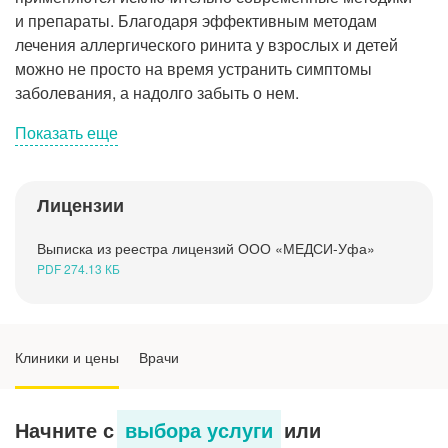
Рентгенология
и препараты. Благодаря эффективным методам
лечения аллергического ринита у взрослых и детей
можно не просто на время устранить симптомы
заболевания, а надолго забыть о нем.
Показать еще
Лицензии
Общие сведения
Выписка из реестра лицензий ООО «МЕДСИ-Уфа»
Симптомы аллергического ринита
PDF 274.13 КБ
Причины аллергического ринита
Клиники и цены
Врачи
Диагностика заболевания
Лечение аллергического ринита
Начните с
выбора услуги
или