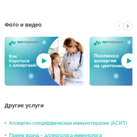
Выберите клинику
Списком
Фото и видео
Клинико-диагностические центры
Клинико-диагностический центр «МЕДСИ-
Промедицина» на ул. Авроры, 18 в Уфе
Будни, Сб: c 8:00 до 21:00, Вс: c 8:00 до 15:00
Клиника «МЕДСИ-ПроМедицина»
Другие услуги
на пр. Октября, 67/2 в Уфе
Сейчас открыто
Будни, Сб: c 8:00 до 21:00,
Вс: c 8:00 до 18:00
Аллерген-специффическая иммунотерапия (АСИТ)
Прием врача – аллерголога-иммунолога