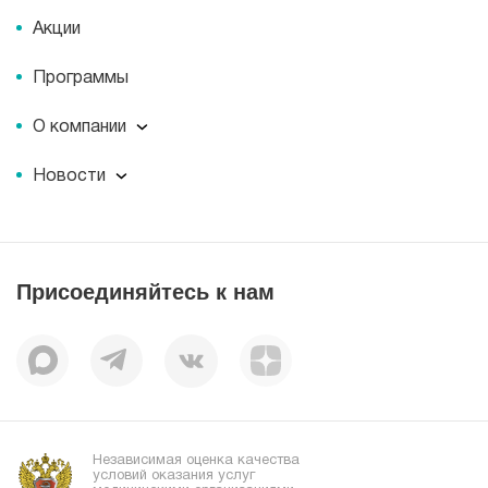
Акции
Программы
О компании
О компании
Новости
Документы
Новости
Лицензии
Пресс-центр
Пациентам
Статьи
Отзывы
Присоединяйтесь к нам
Миссия
История
Корпоративная социальная ответственность
Вакансии
Наши преимущества
Организациям
Независимая оценка качества
условий оказания услуг