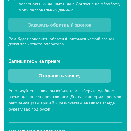
персональных данных
и даю
Согласие на обработку
моих персональных данных
Клиника «МЕДСИ-Промедицина» на
Заказать обратный звонок
Верхнеторговой площади, 4 в Уфе
Будни: c 8:00 до 21:00, Сб: c 8:00 до 15:00,
Вам будет совершен обратный автоматический звонок,
Вс: c 9:00 до 15:00
дождитесь ответа оператора.
Запишитесь
на прием
Отправить заявку
Авторизуйтесь в личном кабинете и выберите удобное
время для посещения клиники. Доступ к истории приемов,
рекомендациям врачей и результатам анализов всегда
будет у вас под рукой.