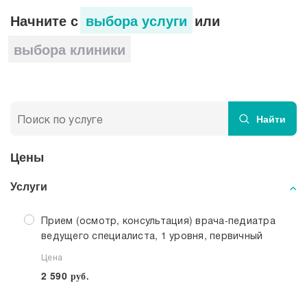
Лечение
Начните с
выбора услуги
или
выбора клиники
Профилактика полиомиелита у детей
Преимущества обращения в МЕДСИ-
Промедицина
Найти
Цены
Услуги
Прием (осмотр, консультация) врача-педиатра
ведущего специалиста, 1 уровня, первичный
Цена
2 590
руб.