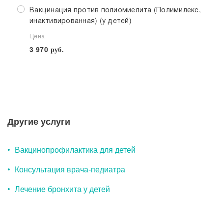
Вакцинация против полиомиелита (Полимилекс,
инактивированная) (у детей)
Цена
3 970
руб.
Выберите клинику
Списком
Другие услуги
Вакцинопрофилактика для детей
Клинико-диагностические центры
Консультация врача-педиатра
Клинико-диагностический центр «МЕДСИ-
Промедицина» на ул. Авроры, 18 в Уфе
Лечение бронхита у детей
Сейчас открыто
Будни, Сб: c 8:00 до 21:00,
Вс: c 8:00 до 15:00