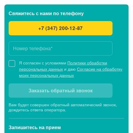
Свяжитесь с нами
по телефону
Детские клиники
+7 (347) 200-12-87
Клиника «МЕДСИ-Промедицина» на ул.
Акназарова, 21 в Уфе
Сейчас открыто
Будни: c 8:00 до 21:00,
Сб: c 8:00 до 15:00, Вс: c 9:00 до 15:00
Я согласен с условиями
Политики обработки
персональных данных
и даю
Согласие на обработку
моих персональных данных
Клиники первичного приема
Заказать обратный звонок
Клиника МЕДСИ-Промедицина на ул. Ферина, 39
Вам будет совершен обратный автоматический звонок,
дождитесь ответа оператора.
в Уфе
Сейчас открыто
Будни: c 8:00 до 21:00,
Сб: c 8:00 до 15:00, Вс: выходной
Запишитесь
на прием