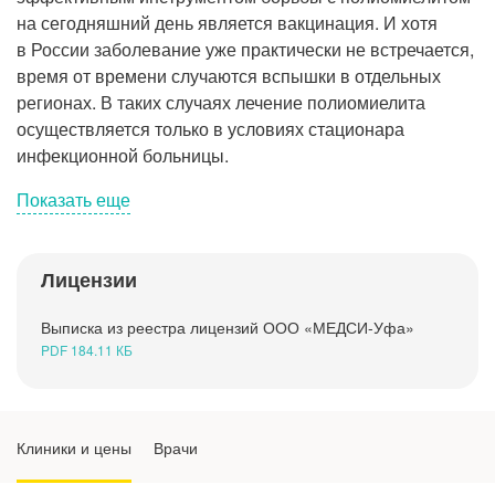
Рентгенология
на сегодняшний день является вакцинация. И хотя
в России заболевание уже практически не встречается,
время от времени случаются вспышки в отдельных
регионах. В таких случаях лечение полиомиелита
осуществляется только в условиях стационара
инфекционной больницы.
Показать еще
Лицензии
О заболевании
Выписка из реестра лицензий ООО «МЕДСИ-Уфа»
Симптомы
PDF 184.11 КБ
Причины
Клиники и цены
Врачи
Диагностика полиомиелита у детей