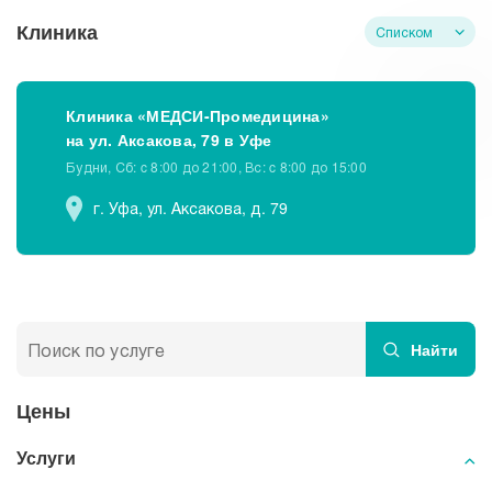
Преимущества проведения нитевого
лифтинга лица в МЕДСИ-Промедицина
Клиника
Списком
Клиника «МЕДСИ-Промедицина»
на ул. Аксакова, 79 в Уфе
Будни, Сб: c 8:00 до 21:00, Вс: c 8:00 до 15:00
г. Уфа, ул. Аксакова, д. 79
Найти
Цены
Услуги