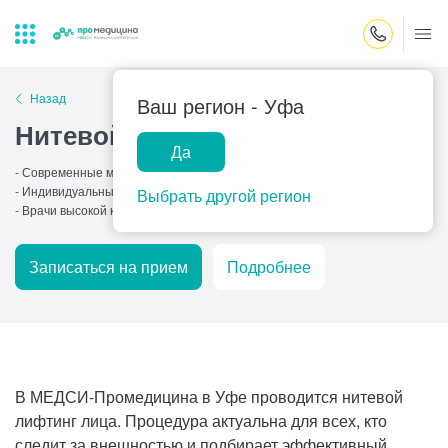
Закрыть поиск
Назад
Ваш регион -
Уфа
Нитевой лифтинг лица
Да
Лабораторная
ПроМедицина
Популярные запросы
- Современные материалы
диагностика
онлайн
- Индивидуальный подход
Выбрать другой регион
Прием врача-гинеколога
- Врачи высокой квалификации
УЗИ
Записаться на прием
Подробнее
Консультация врача-педиатра
Центр помощи
на дому
Прием врача-уролога
Прием врача-невролога
Прием врача-стоматолога
В
МЕДСИ-Промедицина
в Уфе проводится нитевой
лифтинг лица. Процедура актуальна для всех, кто
Прием врача-кардиолога
следит за внешностью и подбирает эффективный