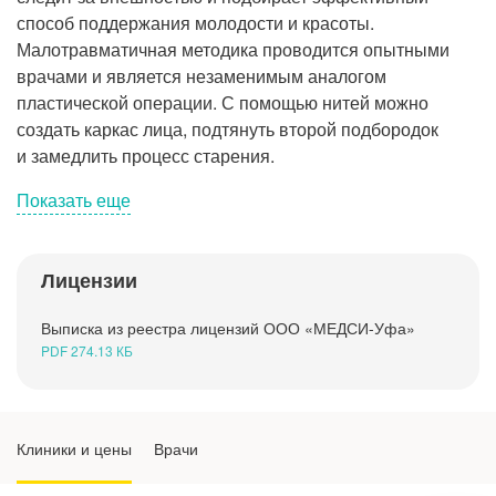
Рентгенология
способ поддержания молодости и красоты.
Малотравматичная методика проводится опытными
врачами и является незаменимым аналогом
пластической операции. С помощью нитей можно
создать каркас лица, подтянуть второй подбородок
и замедлить процесс старения.
Показать еще
Лицензии
Преимущества метода нитевого лифтинга
Выписка из реестра лицензий ООО «МЕДСИ-Уфа»
О нитях APTOS
PDF 274.13 КБ
Противопоказания к нитевому лифтингу
лица
Клиники и цены
Врачи