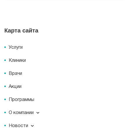
Клиника «МЕДСИ-Промедицина» на
Верхнеторговой площади, 4 в Уфе
Карта сайта
Будни: c 8:00 до 21:00, Сб: c 8:00 до 15:00,
Вс: c 9:00 до 15:00
Услуги
Клиники
Клиники первичного приема
Врачи
Клиника «МЕДСИ-Промедицина» на ул.
Акции
Аксакова 81/1 в Уфе
Будни: c 8:00 до 21:00, Сб: c 8:00 до 15:00, Вс: выходной
Программы
О компании
О компании
Новости