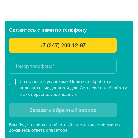
Выберите клинику
Списком
Свяжитесь с нами
по телефону
+7 (347) 200-12-87
Клинико-диагностические центры
Клинико-диагностический центр «МЕДСИ-
Промедицина» на ул. Авроры, 18 в Уфе
Будни, Сб: c 8:00 до 21:00, Вс: c 8:00 до 15:00
Я согласен с условиями
Политики обработки
персональных данных
и даю
Согласие на обработку
моих персональных данных
Клиника «МЕДСИ-ПроМедицина»
на пр. Октября, 67/2 в Уфе
Заказать обратный звонок
Будни, Сб: c 8:00 до 21:00, Вс: c 8:00 до 18:00
Вам будет совершен обратный автоматический звонок,
дождитесь ответа оператора.