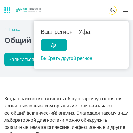
Закрыть поиск
Назад
Ваш регион -
Уфа
Общий анализ крови
Да
Лабораторная
ПроМедицина
Популярные запросы
диагностика
онлайн
Выбрать другой регион
Записаться на прием
Подробнее
Прием врача-гинеколога
УЗИ
Консультация врача-педиатра
Центр помощи
на дому
Прием врача-уролога
Когда врачи хотят выявить общую картину состояния
Прием врача-невролога
крови в человеческом организме, они назначают
ее общий (клинический) анализ. Благодаря такому виду
Прием врача-стоматолога
лабораторной диагностики можно обнаружить
Прием врача-кардиолога
различные гематологические, инфекционные и другие