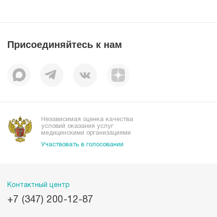
Документы
Новости
Лицензии
Пресс-центр
Пациентам
Статьи
Отзывы
Присоединяйтесь к нам
Миссия
История
Корпоративная социальная ответственность
Вакансии
Наши преимущества
Организациям
Независимая оценка качества
условий оказания услуг
медицинскими организациями
Участвовать в голосовании
Контактный центр
+7 (347) 200-12-87