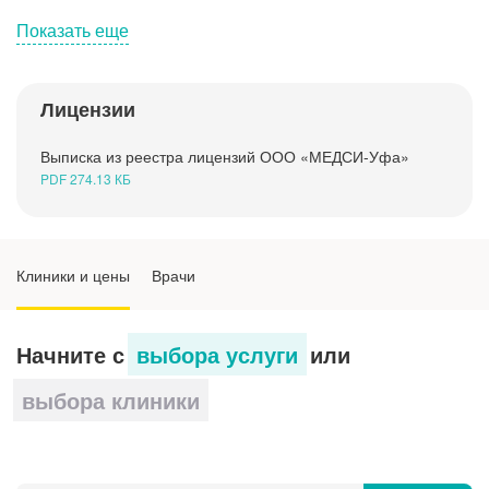
Показать еще
Лицензии
Как сдать и что показывает общий анализ
крови
Выписка из реестра лицензий ООО «МЕДСИ-Уфа»
PDF 274.13 КБ
Подготовка к общему анализу крови
Клиники и цены
Врачи
Начните с
выбора услуги
или
выбора клиники