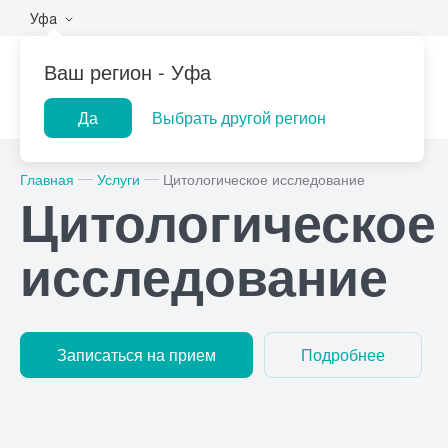
Уфа
Ваш регион -
Уфа
Да
Выбрать другой регион
Популярные запросы
Главная
Услуги
Цитологическое исследование
Цитологическое
Прием врача-гинеколога
При
Лабораторная
ПроМедицина
Центр помо
УЗИ
При
исследование
диагностика
онлайн
на дому
Консультация врача-
При
педиатра
Рен
Прием врача-уролога
Записаться на прием
Подробнее