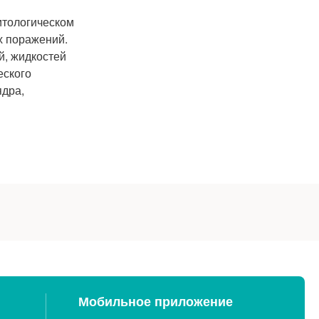
итологическом
х поражений.
й, жидкостей
еского
ядра,
Мобильное приложение