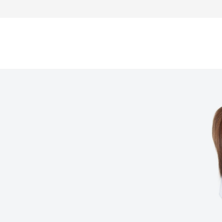
ем врача-невролога
щи
ем врача-стоматолога
ем врача-кардиолога
тгенология