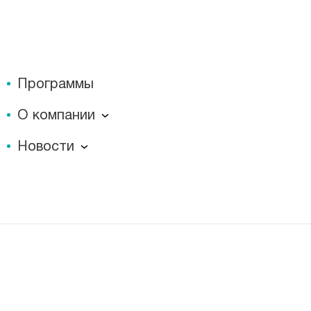
Программы
О компании
О компании
Новости
Документы
Новости
Лицензии
Пресс-центр
Пациентам
Статьи
Отзывы
Миссия
История
Корпоративная социальная ответственность
Вакансии