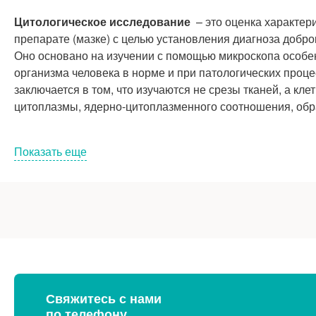
Цитологическое исследование
– это оценка характер
препарате (мазке) с целью установления диагноза добр
Оно основано на изучении с помощью микроскопа особенн
организма человека в норме и при патологических проце
заключается в том, что изучаются не срезы тканей, а кл
цитоплазмы,
ядерно-цитоплазменного
соотношения, обра
Показать еще
Материалы для цитологического исслед
Цитологическое исследование методом 
Свяжитесь с нами
по телефону