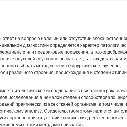
 ответ на вопрос о наличии или отсутствии злокачественно
циальной диагностики определяется характер патологичес
иферативные или предраковые поражения, а также доброка
остике опухолей неуклонно возрастает, так как детальная 
ованно выбрать метод лечения (хирургическое, лучевое,
оли различного строения, происхождения и степени атипии
еет цитологическое исследование в выявлении рака нача
тодов исследования в немалой степени способствовало ши
ваний практически из всех тканей организма, в том числе и
гическому анализу. Свидетельством этому является цитол
ругих органов при отсутствии клинических, рентгенологическ
руживаемых этими методами признаков.