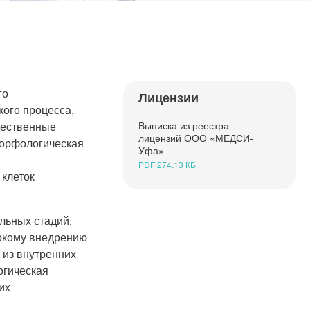
го
Лицензии
кого процесса,
чественные
Выписка из реестра
лицензий ООО «МЕДСИ-
морфологическая
Уфа»
PDF 274.13 КБ
 клеток
льных стадий.
рокому внедрению
 из внутренних
огическая
их