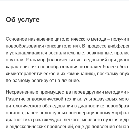
Об услуге
Основное назначение цитологического метода – получить
новообразования (онкоцитология). В процессе дифферен
и устанавливаются воспалительные, реактивные, прол
опухоли. Роль морфологических исследований при диагн
характеристика новообразования позволяет более обосн
химиотерапевтическое и их комбинацию), поскольку опух
по-разному
реагируют на лечение.
Несравненные преимущества перед другими методами им
Развитие эндоскопической техники, ультразвуковых ме
цитологического обследования в диагностике новообразо
органов, ранее недоступных внеоперационному морфоло
диагностика рака желудка, легкого, мочевого пузыря и д
и эндоскопических проявлений, еще до появления обна