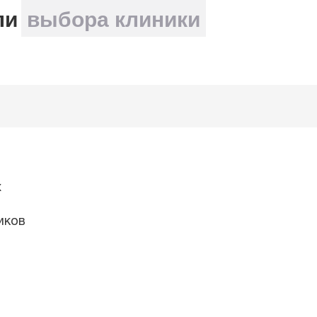
ли
выбора клиники
х
иков