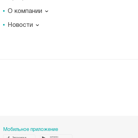
ина, 39 в Уфе
О компании
ходной
О компании
Новости
Документы
сакова, 79 в Уфе
Новости
Лицензии
Пресс-центр
Пациентам
Статьи
Отзывы
Миссия
История
Корпоративная социальная ответственность
Вакансии
Наши преимущества
Организациям
Мобильное приложение