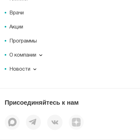
Врачи
Акции
Программы
О компании
О компании
Новости
Документы
Новости
Лицензии
Пресс-центр
Пациентам
Статьи
Отзывы
Присоединяйтесь к нам
Миссия
История
Корпоративная социальная ответственность
Вакансии
Наши преимущества