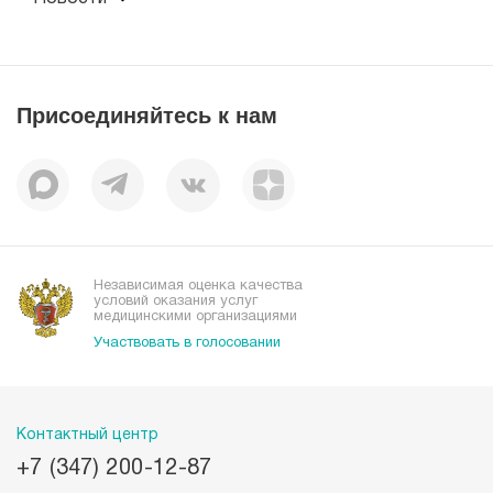
Документы
Новости
Лицензии
Пресс-центр
Пациентам
Статьи
Отзывы
Присоединяйтесь к нам
Миссия
История
Корпоративная социальная ответственность
Вакансии
Наши преимущества
Организациям
Независимая оценка качества
условий оказания услуг
медицинскими организациями
Участвовать в голосовании
Контактный центр
+7 (347) 200-12-87