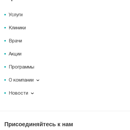
Услуги
Клиники
Врачи
Акции
Программы
О компании
О компании
Новости
Документы
Новости
Лицензии
Пресс-центр
Пациентам
Статьи
Отзывы
Присоединяйтесь к нам
Миссия