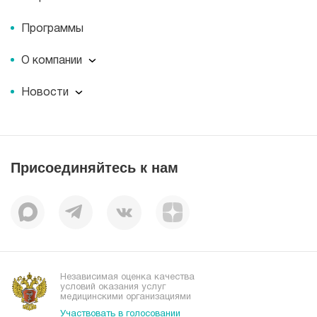
Программы
О компании
О компании
Новости
Документы
Новости
Лицензии
Пресс-центр
Пациентам
Статьи
Отзывы
Присоединяйтесь к нам
Миссия
История
Корпоративная социальная ответственность
Вакансии
Наши преимущества
Организациям
Независимая оценка качества
условий оказания услуг
медицинскими организациями
Участвовать в голосовании