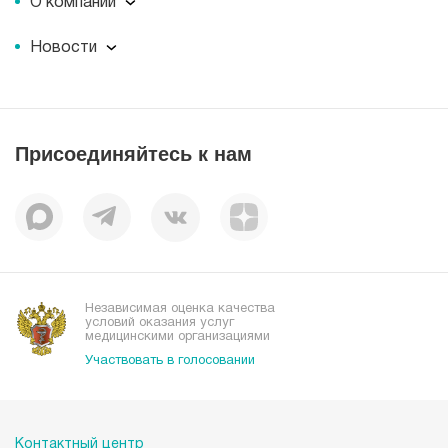
О компании
О компании
Новости
Документы
Новости
Лицензии
Пресс-центр
Пациентам
Статьи
Отзывы
Присоединяйтесь к нам
Миссия
История
Корпоративная социальная ответственность
Вакансии
Наши преимущества
Организациям
Независимая оценка качества
условий оказания услуг
медицинскими организациями
Участвовать в голосовании
Контактный центр