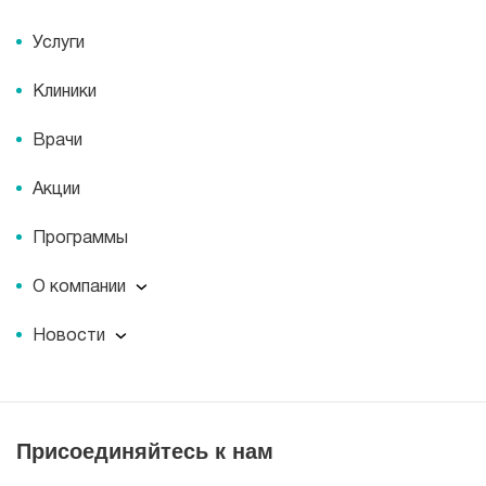
Услуги
Клиники
Врачи
Акции
Программы
О компании
О компании
Новости
Документы
Новости
Лицензии
Пресс-центр
Пациентам
Статьи
Отзывы
Присоединяйтесь к нам
Миссия