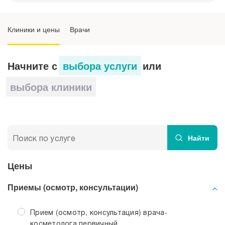
Газожидкостная обработка кожи
Клиники и цены
Врачи
Ультразвуковой пилинг
Микротоковый лифтинг
Начните с
выбора услуги
или
выбора клиники
Ультрафонофорез и ионофорез
Особенности и преимущества
косметологического оборудования
Найти
в МЕДСИ-Промедицина
Цены
Приемы (осмотр, консультации)
Прием (осмотр, консультация) врача-
косметолога первичный