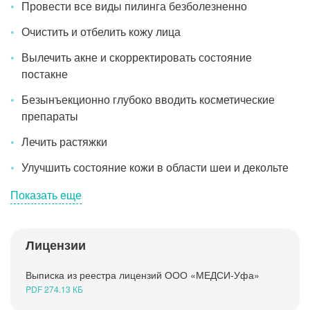
Провести все виды пилинга безболезненно
Рентгенология
Очистить и отбелить кожу лица
Вылечить акне и скорректировать состояние
постакне
Безынъекционно глубоко вводить косметические
препараты
Лечить растяжки
Улучшить состояние кожи в области шеи и декольте
Показать еще
Лицензии
Фотоомоложение
Выписка из реестра лицензий ООО «МЕДСИ-Уфа»
RF-лифтинг кожи лица и тела
PDF 274.13 КБ