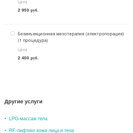
Цена
2 950
руб.
Безинъекционная мезотерапия (электропорация)
(1 процедура)
Цена
2 400
руб.
Выберите клинику
Списком
Другие услуги
LPG-массаж тела
Детские клиники
RF-лифтинг кожи лица и тела