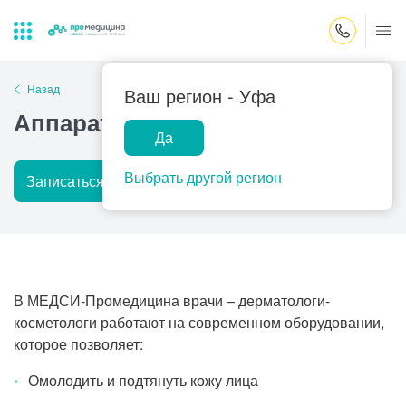
Закрыть поиск
Назад
Ваш регион -
Уфа
Аппаратная косметология
Да
Лабораторная
ПроМедицина
Популярные запросы
диагностика
онлайн
Выбрать другой регион
Записаться на прием
Подробнее
Прием врача-гинеколога
УЗИ
Консультация врача-педиатра
Центр помощи
на дому
Прием врача-уролога
В МЕДСИ-Промедицина врачи – дерматологи-
Прием врача-невролога
косметологи работают на современном оборудовании,
которое позволяет:
Прием врача-стоматолога
Омолодить и подтянуть кожу лица
Прием врача-кардиолога