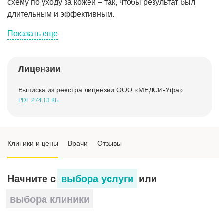
схему по уходу за кожей – так, чтобы результат был
Рентгенология
длительным и эффективным.
Показать еще
Лицензии
Врач-дерматолог-косметолог поможет при
таких проблемах, как
Выписка из реестра лицензий ООО «МЕДСИ-Уфа»
PDF 274.13 КБ
Диагностика состояния кожи
Биоревитализация
Клиники и цены
Врачи
Отзывы
Контурная пластика
Начните с
выбора услуги
или
Плазмолифтинг
выбора клиники
Чистка лица