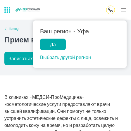
Закрыть поиск
Назад
Ваш регион -
Уфа
Прием врача-косметолога
Да
Лабораторная
ПроМедицина
Популярные запросы
диагностика
онлайн
Выбрать другой регион
Записаться на прием
Подробнее
Прием врача-гинеколога
УЗИ
Консультация врача-педиатра
Центр помощи
на дому
Прием врача-уролога
В клиниках «МЕДСИ-ПроМедицина»
Прием врача-невролога
косметологические услуги предоставляют врачи
высшей квалификации. Они помогут не только
Прием врача-стоматолога
устранить эстетические дефекты с лица, освежить и
Прием врача-кардиолога
омолодить кожу на время, но и разработать целую