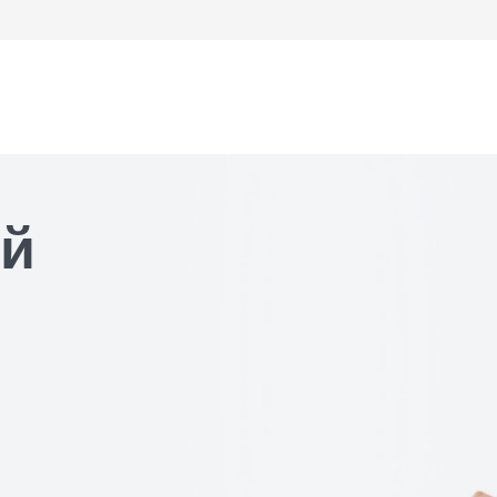
ой
ем врача-невролога
щи
ем врача-стоматолога
ем врача-кардиолога
тгенология