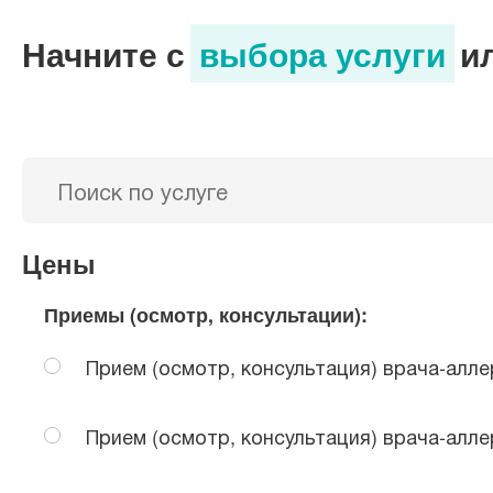
Причины пищевой аллергии
Начните с
выбора услуги
и
Диагностика пищевой аллергии
Лечение пищевой аллергии
Цены
Пищевая аллергия: как избежать прояв
Приемы (осмотр, консультации):
Прием (осмотр, консультация) врача-алл
Преимущества обращения в МЕДСИ-Пр
Прием (осмотр, консультация) врача-алл