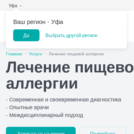
Уфа
Ваш регион -
Уфа
Да
Выбрать другой регион
Популярные запросы
Главная
Услуги
Лечение пищевой аллергии
Лечение пищев
Прием врача-гинеколога
При
Лабораторная
ПроМедицина
Центр помо
УЗИ
При
аллергии
диагностика
онлайн
на дому
Консультация врача-
При
педиатра
Рен
- Современная и своевременная диагностика
Прием врача-уролога
- Опытные врачи
- Междисциплинарный подход
Записаться на прием
Подробнее