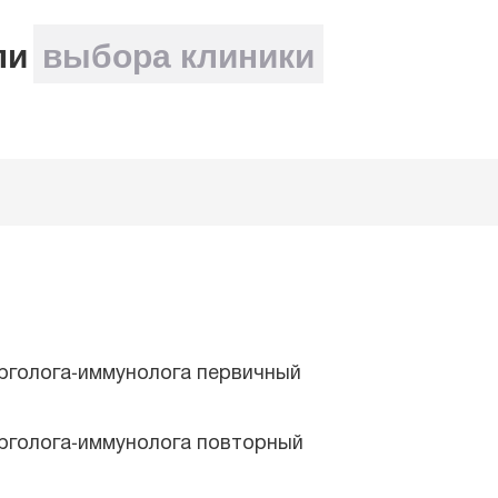
ли
выбора клиники
лений?
ерголога-иммунолога первичный
омедицина
ерголога-иммунолога повторный