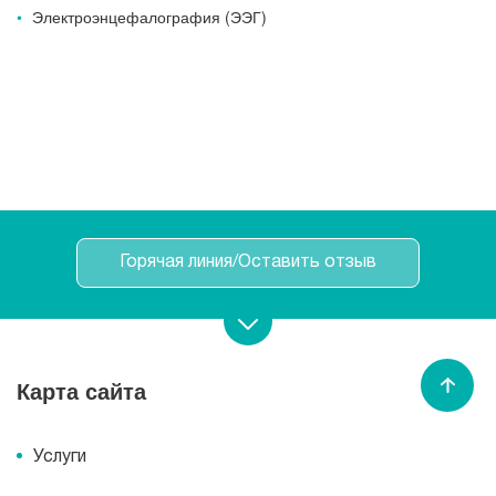
Рентгенология
Электроэнцефалография (ЭЭГ)
Горячая линия/Оставить отзыв
Записаться на прием
Карта сайта
Вызвать врача
/
медсестру
Услуги
Спасибо МЕДСИ