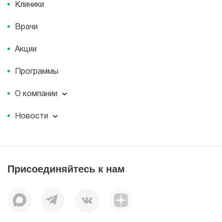
Клиники
Врачи
Акции
Программы
О компании
О компании
Новости
Документы
Новости
Лицензии
Пресс-центр
Пациентам
Статьи
Отзывы
Присоединяйтесь к нам
Миссия
История
Корпоративная социальная ответственность
Вакансии