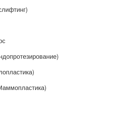
слифтинг)
ос
Эндопротезирование)
лопластика)
Маммопластика)