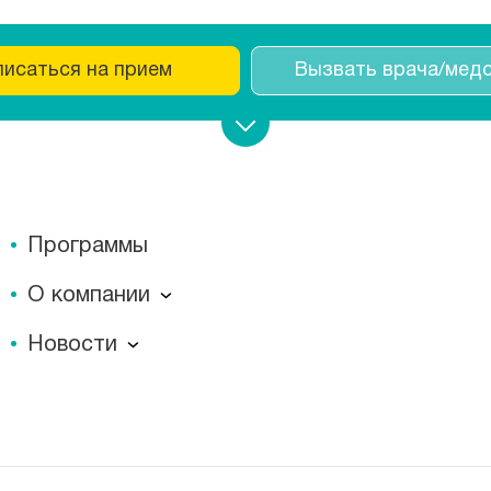
писаться на прием
Вызвать врача
/
медс
Программы
О компании
О компании
Новости
Документы
Новости
Лицензии
Пресс-центр
Пациентам
Статьи
Отзывы