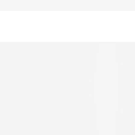
ем врача-невролога
щи
ем врача-стоматолога
ем врача-кардиолога
тгенология