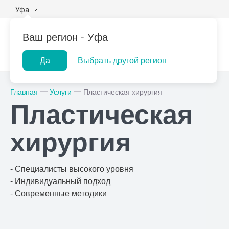
Уфа
Ваш регион -
Уфа
Да
Выбрать другой регион
Популярные запросы
Главная
Услуги
Пластическая хирургия
Пластическая
Прием врача-гинеколога
При
Лабораторная
ПроМедицина
Центр помо
УЗИ
При
хирургия
диагностика
онлайн
на дому
Консультация врача-
При
педиатра
Рен
- Специалисты высокого уровня
Прием врача-уролога
- Индивидуальный подход
- Современные методики