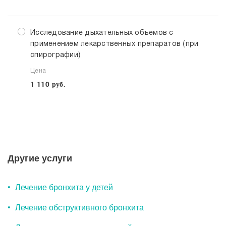
Исследование дыхательных объемов с
применением лекарственных препаратов (при
спирографии)
Цена
1 110
руб.
Выберите клинику
Списком
Другие услуги
Лечение бронхита у детей
Клинико-диагностические центры
Лечение обструктивного бронхита
Клинико-диагностический центр «МЕДСИ-
Промедицина» на ул. Авроры, 18 в Уфе