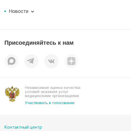
О компании
Новости
Документы
Новости
Лицензии
Пресс-центр
Пациентам
Статьи
Отзывы
Присоединяйтесь к нам
Миссия
История
Корпоративная социальная ответственность
Вакансии
Наши преимущества
Организациям
Независимая оценка качества
условий оказания услуг
медицинскими организациями
Участвовать в голосовании
Контактный центр