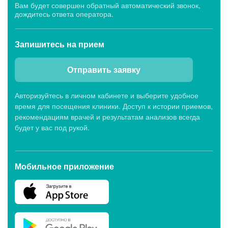
Верхнеторговой площади, 4 в Уфе
Вам будет совершен обратный автоматический звонок,
дождитесь ответа оператора.
Будни: c 8:00 до 21:00, Сб: c 8:00 до 15:00,
Вс: c 9:00 до 15:00
Запишитесь
на прием
Отправить заявку
Клиники первичного приема
Авторизуйтесь в личном кабинете и выберите удобное
Клиника «МЕДСИ-Промедицина»
время для посещения клиники. Доступ к истории приемов,
на ул. Аксакова, 79 в Уфе
рекомендациям врачей и результатам анализов всегда
будет у вас под рукой.
Будни, Сб: c 8:00 до 21:00, Вс: c 8:00 до 15:00
Мобильное приложение