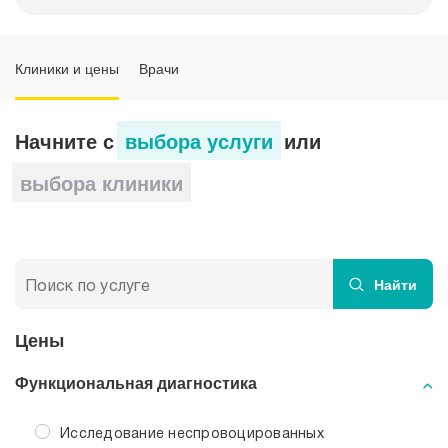
Спирография легких назначается при
наличии у пациентов следующих
симптомов
Клиники и цены
Врачи
Как проводится спирография
Начните с
выбора услуги
или
Подготовка к спирографии
выбора клиники
Найти
Цены
Функциональная диагностика
Исследование неспровоцированных