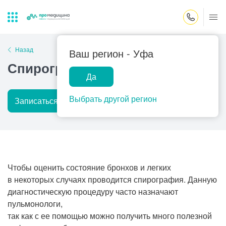
Закрыть поиск
Назад
Ваш регион -
Уфа
Спирография
Да
Лабораторная
ПроМедицина
Популярные запросы
диагностика
онлайн
Выбрать другой регион
Записаться на прием
Подробнее
Прием врача-гинеколога
УЗИ
Консультация врача-педиатра
Центр помощи
на дому
Прием врача-уролога
Чтобы оценить состояние бронхов и легких
Прием врача-невролога
в некоторых случаях проводится спирография. Данную
диагностическую процедуру часто назначают
Прием врача-стоматолога
пульмонологи,
Прием врача-кардиолога
так как с ее помощью можно получить много полезной