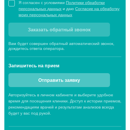
Я согласен с условиями
Политики обработки
персональных данных
и даю
Согласие на обработку
моих персональных данных
Детские клиники
Заказать обратный звонок
Детский клинико-диагностический центр
«МЕДСИ-Промедицина» на ул. Авроры, 18 в Уфе
Вам будет совершен обратный автоматический звонок,
дождитесь ответа оператора.
Будни: c 8:00 до 21:00, Сб: c 8:00 до 18:00,
Вс: c 9:00 до 18:00
Запишитесь
на прием
Клиника «МЕДСИ-Промедицина» на ул.
Отправить заявку
Акназарова, 21 в Уфе
Будни: c 8:00 до 21:00, Сб: c 8:00 до 15:00,
Авторизуйтесь в личном кабинете и выберите удобное
Вс: c 9:00 до 15:00
время для посещения клиники. Доступ к истории приемов,
рекомендациям врачей и результатам анализов всегда
будет у вас под рукой.
Клиника «МЕДСИ-Промедицина» на
Верхнеторговой площади, 4 в Уфе