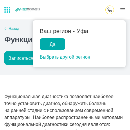
Закрыть поиск
Назад
Ваш регион -
Уфа
Функциональная диагностика
Да
Лабораторная
ПроМедицина
Популярные запросы
диагностика
онлайн
Выбрать другой регион
Записаться на прием
Подробнее
Прием врача-гинеколога
УЗИ
Консультация врача-педиатра
Центр помощи
на дому
Прием врача-уролога
Функциональная диагностика позволяет наиболее
Прием врача-невролога
точно установить диагноз, обнаружить болезнь
на ранней стадии с использованием современной
Прием врача-стоматолога
аппаратуры. Наиболее распространенными методами
Прием врача-кардиолога
функциональной диагностики сегодня являются: