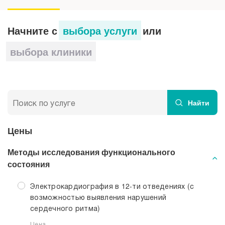
давления (АД)
Эхокардиография (УЗИ) сердца
Начните с
выбора услуги
или
выбора клиники
Спирография
Биоимедансный анализ (оценка состава
тела) на аппарате Медасс
Найти
Пульсоксиметрия
Цены
Тредмил-тест
Методы исследования функционального
состояния
Ультразвуковая допплерография сосудов
(УЗДГ)
Электрокардиография в 12-ти отведениях (с
возможностью выявления нарушений
Нейрофизиологические исследования
сердечного ритма)
Цена