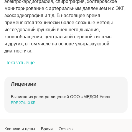
электрокардиография, спирография, холтеровское
Рентгенология
мониторирование с артериальным давлением и с ЭКГ,
эхокардиография и т.д. В настоящее время
применяются технически более сложные методы
исследований функций внешнего дыхания,
кровообращения, центральной нервной системы
и других, в том числе на основе ультразвуковой
диагностики.
Показать еще
Лицензии
ЭКГ
Выписка из реестра лицензий ООО «МЕДСИ-Уфа»
Суточное мониторирование ЭКГ по Холтеру
PDF 274.13 КБ
Комбинированное суточное
мониторирование ЭКГ и артериального
Клиники и цены
Врачи
Отзывы